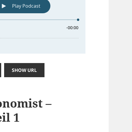
SHOW URL
onomist –
il 1