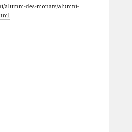
ni/alumni-des-monats/alumni-
html