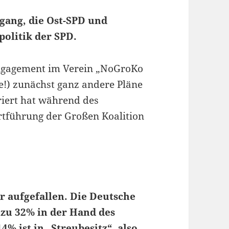
gang, die Ost-SPD und
olitik der SPD.
Engagement im Verein „NoGroKo
le!) zunächst ganz andere Pläne
riert hat während des
ortführung der Großen Koalition
er aufgefallen. Die Deutsche
 zu 32% in der Hand des
% ist in „Streubesitz“, also