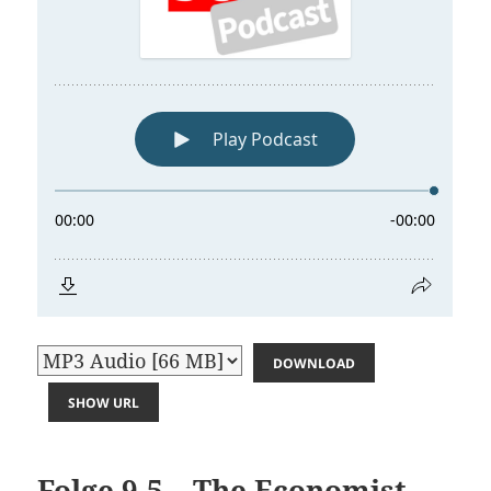
DOWNLOAD
SHOW URL
Folge 9.5 – The Economist –